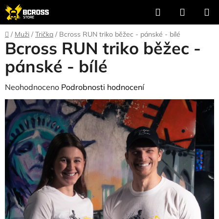
Přejít
Hledat
NÁKUP
na
KOŠÍK
obsah
Domů
/
Muži
/
Trička
/
Bcross RUN triko běžec - pánské - bílé
Bcross RUN triko běžec -
pánské - bílé
Průměrné
Neohodnoceno
Podrobnosti hodnocení
hodnocení
produktu
je
0,0
z
5
hvězdiček.