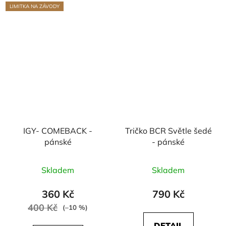
LIMITKA NA ZÁVODY
IGY- COMEBACK -
Tričko BCR Světle šedé
pánské
- pánské
Průměrné
Skladem
Skladem
hodnocení
produktu
360 Kč
790 Kč
je
400 Kč
(–10 %)
5,0
DETAIL