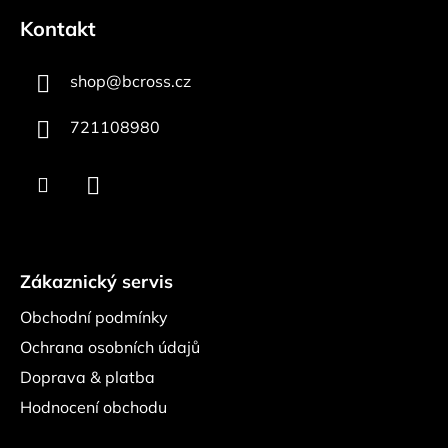
á
Kontakt
p
a
shop
@
bcross.cz
t
í
721108980
Zákaznický servis
Obchodní podmínky
Ochrana osobních údajů
Doprava & platba
Hodnocení obchodu