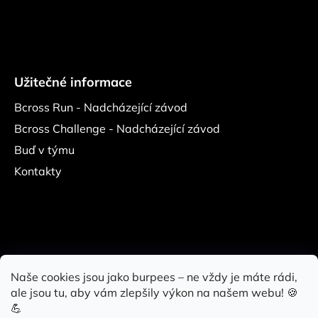
Užitečné informace
Bcross Run - Nadcházející závod
Bcross Challenge - Nadcházející závod
Buď v týmu
Kontakty
Naše cookies jsou jako burpees – ne vždy je máte rádi,
ale jsou tu, aby vám zlepšily výkon na našem webu! 🍪
Bcross Challenge
Bcross Run
Bcross Gym
Lift Gym
💪