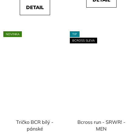
z
DETAIL
5
hvězdiček.
NOVINKA
TIP
BCROSS SLEVA
Tričko BCR bílý -
Bcross run - SRWR! -
pánské
MEN