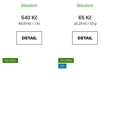
Skladem
Skladem
540 Kč
65 Kč
Měrná
Měrná
49,09 Kč / 1 ks
16,25 Kč / 10 g
cena:
cena:
DETAIL
DETAIL
NOVINKA
NOVINKA
TIP