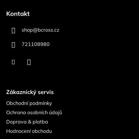
Z
á
á
d
Kontakt
p
a
a
c
shop
@
bcross.cz
t
í
p
í
721108980
r
v
k
y
v
ý
p
Zákaznický servis
i
s
Obchodní podmínky
u
Ochrana osobních údajů
Doprava & platba
Hodnocení obchodu