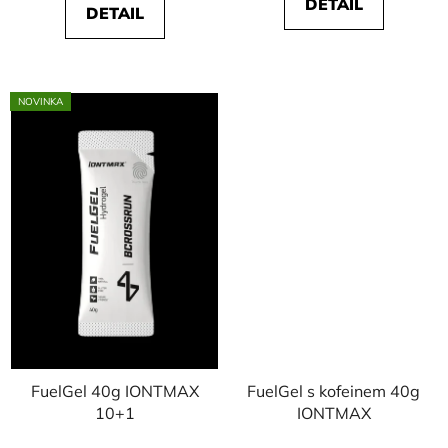
DETAIL
DETAIL
5
hvězdiček.
NOVINKA
FuelGel 40g IONTMAX
FuelGel s kofeinem 40g
10+1
IONTMAX