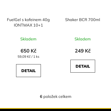
FuelGel s kofeinem 40g
Shaker BCR 700ml
IONTMAX 10+1
Skladem
Skladem
650 Kč
249 Kč
Měrná
59,09 Kč / 1 ks
cena:
DETAIL
DETAIL
6
položek celkem
O
v
l