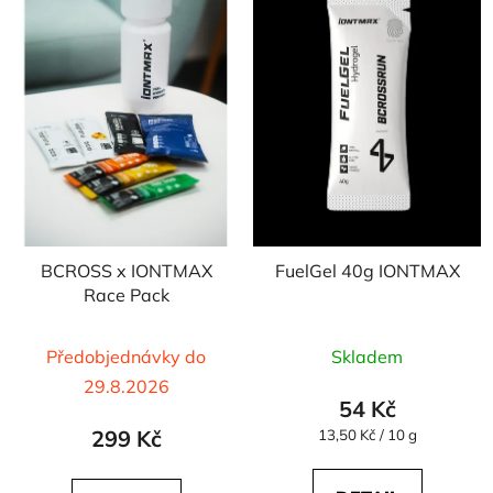
p
o
i
d
s
u
p
k
r
t
o
ů
d
u
k
t
BCROSS x IONTMAX
FuelGel 40g IONTMAX
ů
Race Pack
Průměrné
Předobjednávky do
Skladem
hodnocení
29.8.2026
produktu
54 Kč
je
299 Kč
Měrná
13,50 Kč / 10 g
cena:
5,0
z