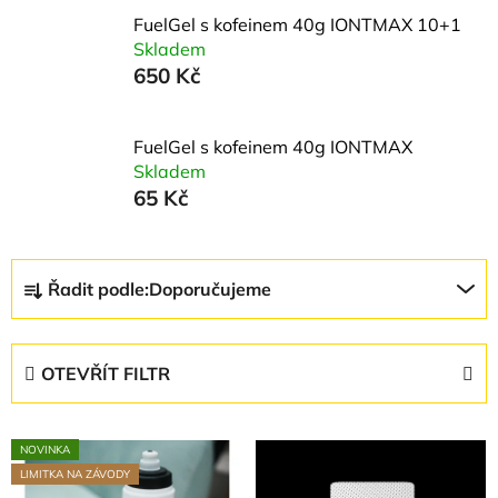
FuelGel s kofeinem 40g IONTMAX 10+1
Skladem
650 Kč
FuelGel s kofeinem 40g IONTMAX
Skladem
65 Kč
Ř
Řadit podle:
Doporučujeme
a
z
e
OTEVŘÍT FILTR
n
í
V
p
NOVINKA
ý
r
LIMITKA NA ZÁVODY