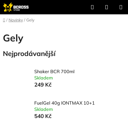
Přejít
Hledat
NÁKUP
na
KOŠÍK
obsah
Domů
/
Novinky
/
Gely
Gely
Nejprodávanější
Shaker BCR 700ml
Skladem
249 Kč
FuelGel 40g IONTMAX 10+1
Skladem
540 Kč