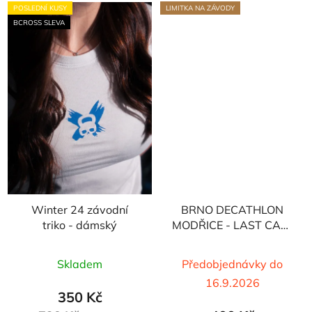
POSLEDNÍ KUSY
LIMITKA NA ZÁVODY
BCROSS SLEVA
Winter 24 závodní
BRNO DECATHLON
triko - dámský
MODŘICE - LAST CALL
| Dámské
Skladem
Předobjednávky do
16.9.2026
350 Kč