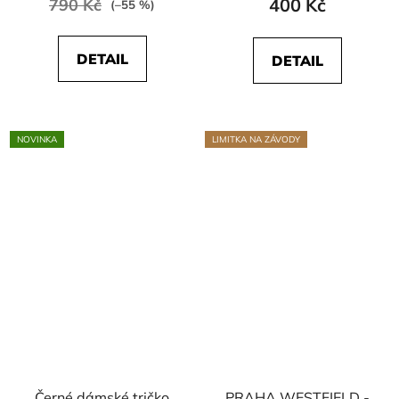
400 Kč
790 Kč
(–55 %)
DETAIL
DETAIL
NOVINKA
LIMITKA NA ZÁVODY
Černé dámské tričko
PRAHA WESTFIELD -