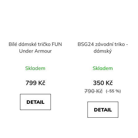
Bílé dámské tričko FUN
BSG24 závodní triko -
Under Armour
dámský
Průměrné
Skladem
Skladem
hodnocení
produktu
799 Kč
350 Kč
je
790 Kč
(–55 %)
5,0
DETAIL
z
DETAIL
5
hvězdiček.