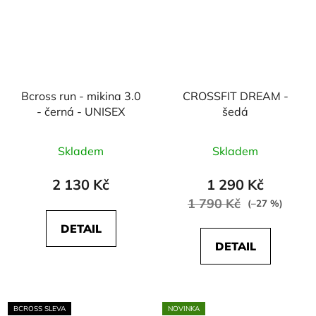
Bcross run - mikina 3.0
CROSSFIT DREAM -
- černá - UNISEX
šedá
Skladem
Skladem
2 130 Kč
1 290 Kč
1 790 Kč
(–27 %)
DETAIL
DETAIL
BCROSS SLEVA
NOVINKA