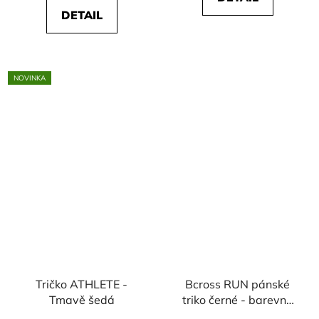
DETAIL
NOVINKA
Tričko ATHLETE -
Bcross RUN pánské
Tmavě šedá
triko černé - barevné
vzorce