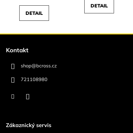
DETAIL
DETAIL
Z
á
Kontakt
p
a
shop
@
bcross.cz
t
í
721108980
Zákaznický servis