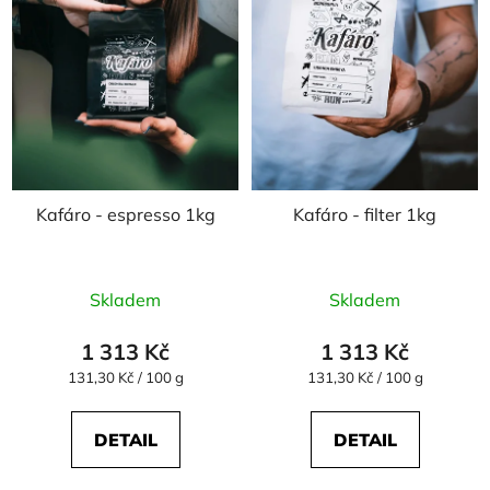
Kafáro - espresso 1kg
Kafáro - filter 1kg
Skladem
Skladem
1 313 Kč
1 313 Kč
Měrná
Měrná
131,30 Kč / 100 g
131,30 Kč / 100 g
cena:
cena:
DETAIL
DETAIL