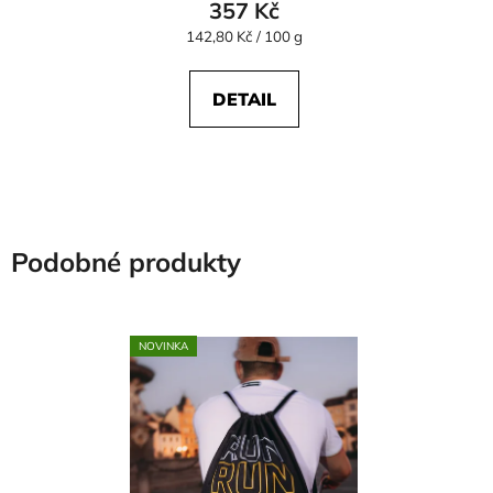
357 Kč
Měrná
142,80 Kč / 100 g
cena:
DETAIL
Podobné produkty
NOVINKA