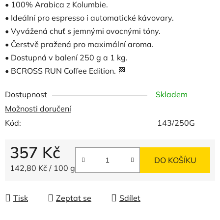
• 100% Arabica z Kolumbie.
• Ideální pro espresso i automatické kávovary.
• Vyvážená chuť s jemnými ovocnými tóny.
• Čerstvě pražená pro maximální aroma.
• Dostupná v balení 250 g a 1 kg.
• BCROSS RUN Coffee Edition. 🏁
Dostupnost
Skladem
Možnosti doručení
Kód:
143/250G
357 Kč
DO KOŠÍKU
Měrná cena:
142,80 Kč / 100 g
Tisk
Zeptat se
Sdílet