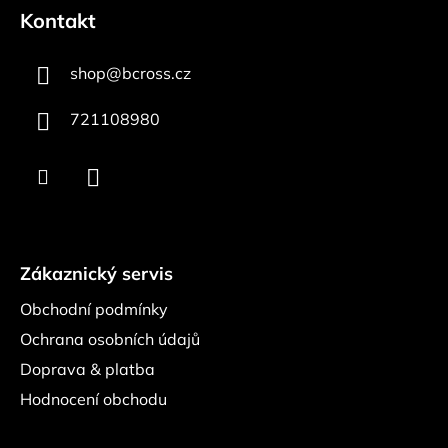
á
Kontakt
p
a
shop
@
bcross.cz
t
í
721108980
Zákaznický servis
Obchodní podmínky
Ochrana osobních údajů
Doprava & platba
Hodnocení obchodu