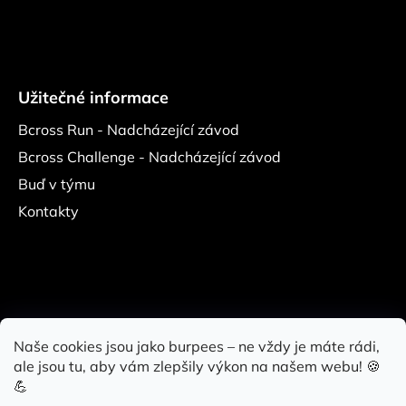
Užitečné informace
Bcross Run - Nadcházející závod
Bcross Challenge - Nadcházející závod
Buď v týmu
Kontakty
Naše cookies jsou jako burpees – ne vždy je máte rádi,
ale jsou tu, aby vám zlepšily výkon na našem webu! 🍪
Bcross Challenge
Bcross Run
Bcross Gym
Lift Gym
💪
Fitness Central Park
Bcross