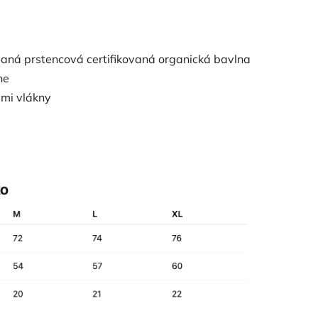
aná prstencová certifikovaná organická bavlna
ne
ými vlákny