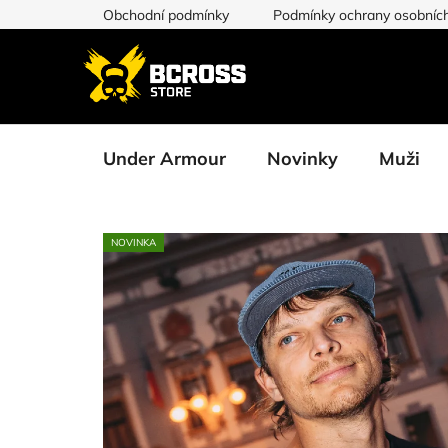
Přejít
Obchodní podmínky
Podmínky ochrany osobních
na
obsah
Under Armour
Novinky
Muži
NOVINKA