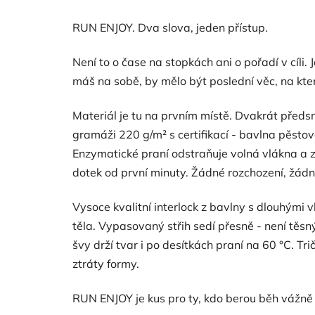
RUN ENJOY. Dva slova, jeden přístup.
Není to o čase na stopkách ani o pořadí v cíli. J
máš na sobě, by mělo být poslední věc, na kter
Materiál je tu na prvním místě. Dvakrát před
gramáži 220 g/m² s certifikací - bavlna pěst
Enzymatické praní odstraňuje volná vlákna a 
dotek od první minuty. Žádné rozchození, žádn
Vysoce kvalitní interlock z bavlny s dlouhými 
těla. Vypasovaný střih sedí přesně - není těsný
švy drží tvar i po desítkách praní na 60 °C. Tri
ztráty formy.
RUN ENJOY je kus pro ty, kdo berou běh vážně -