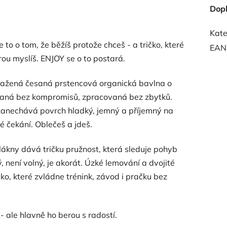
Dop
Kate
e to o tom, že běžíš protože chceš - a tričko, které
EAN
ou myslíš. ENJOY se o to postará.
sražená česaná prstencová organická bavlna o
ovaná bez kompromisů, zpracovaná bez zbytků.
zanechává povrch hladký, jemný a příjemný na
é čekání. Oblečeš a jdeš.
vlákny dává tričku pružnost, která sleduje pohyb
, není volný, je akorát. Úzké lemování a dvojité
čko, které zvládne trénink, závod i pračku bez
 ale hlavně ho berou s radostí.