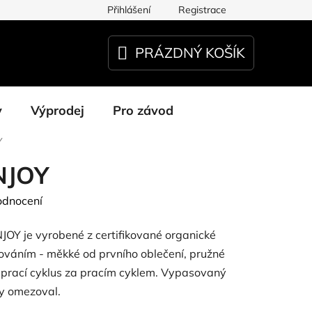
Přihlášení
Registrace
PRÁZDNÝ KOŠÍK
NÁKUPNÍ
KOŠÍK
y
Výprodej
Pro závod
Y
NJOY
odnocení
ENJOY je vyrobené z certifikované organické
váním - měkké od prvního oblečení, pružné
 prací cyklus za pracím cyklem. Vypasovaný
 by omezoval.