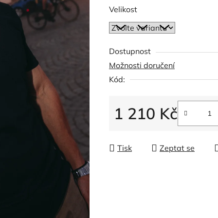
5
Velikost
hvězdiček.
Dostupnost
Možnosti doručení
Kód:
1 210 Kč
Měrná cena:
Tisk
Zeptat se