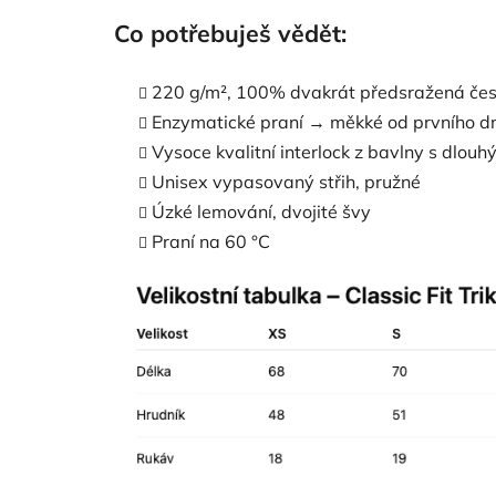
Co potřebuješ vědět:
220 g/m², 100% dvakrát předsražená čes
Enzymatické praní → měkké od prvního d
Vysoce kvalitní interlock z bavlny s dlouh
Unisex vypasovaný střih, pružné
Úzké lemování, dvojité švy
Praní na 60 °C