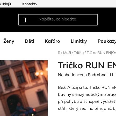
 údajů
Kontakty
Ženy
Děti
Kafáro
Limitky
Poukaz
Domů
/
Muži
/
Trička
/
Tričko RUN ENJO
Tričko RUN E
Průměrné
Neohodnoceno
Podrobnosti h
hodnocení
Běž. A užij si to. Tričko RUN 
produktu
bavlny s enzymatickým zpraco
je
při pohybu a schopné vydržet
0,0
střih, který sedí na těle, aniž
z