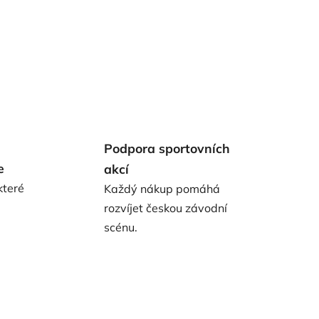
Podpora sportovních
e
akcí
které
Každý nákup pomáhá
rozvíjet českou závodní
scénu.