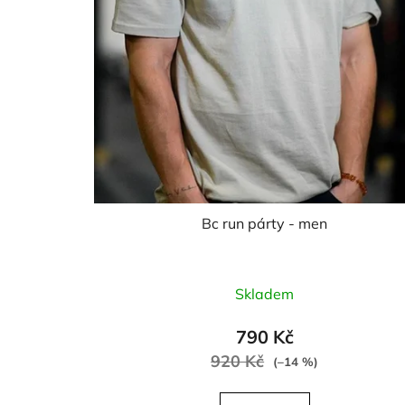
Bc run párty - men
Průměrné
Skladem
hodnocení
produktu
790 Kč
je
920 Kč
(–14 %)
5,0
z