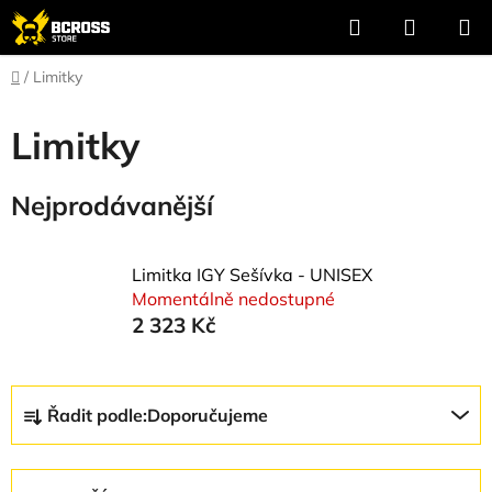
Přejít
Hledat
NÁKUP
na
KOŠÍK
obsah
Domů
/
Limitky
Limitky
Nejprodávanější
Limitka IGY Sešívka - UNISEX
Momentálně nedostupné
2 323 Kč
Ř
Řadit podle:
Doporučujeme
a
z
e