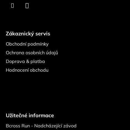
k
y
v
ý
p
Zákaznický servis
i
s
Obchodní podmínky
u
Ochrana osobních údajů
Doprava & platba
Hodnocení obchodu
Užitečné informace
Bcross Run - Nadcházející závod