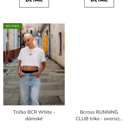
NOVINKA
Tričko BCR White -
Bcross RUNNING
dámské
CLUB triko - oversize
dámské