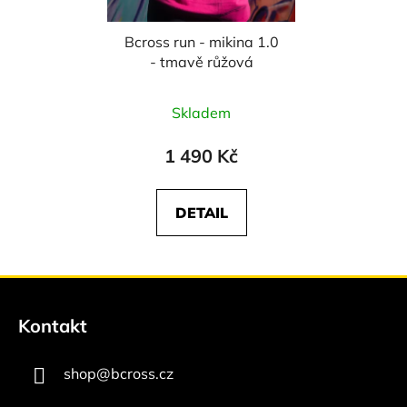
Bcross run - mikina 1.0
- tmavě růžová
Skladem
1 490 Kč
DETAIL
Z
á
Kontakt
p
a
shop
@
bcross.cz
t
í