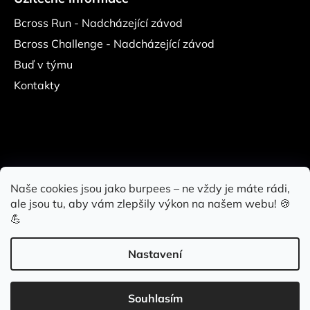
Bcross Run - Nadcházející závod
Bcross Challenge - Nadcházející závod
Buď v týmu
Kontakty
Naše cookies jsou jako burpees – ne vždy je máte rádi,
ale jsou tu, aby vám zlepšily výkon na našem webu! 🍪
Bcross Challenge
Bcross Run
Bcross Gym
Lift Gym
💪
Fitness Central Park
Bcross
Nastavení
Vytvořil Shoptet
Souhlasím
Copyright 2026
Bcross Store
. Všechna práva