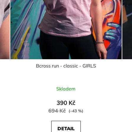
Bcross run - classic - GIRLS
Skladem
390 Kč
694 Kč
(–43 %)
DETAIL