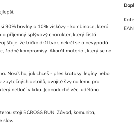
Dop
jlepší.
Kate
si 90% bavlny a 10% viskózy - kombinace, která
EAN
 a příjemný splývavý charakter, který čistá
šťuje, že tričko drží tvar, nekrčí se a nevypadá
íc, žádné kompromisy. Akorát materiál, který se na
na. Nosíš ho, jak chceš - přes kraťasy, legíny nebo
ez zbytečných detailů, dvojité švy na lemu pro
 který netlačí v krku. Jednoduché věci uděláno
kterou stojí BCROSS RUN. Závod, komunita,
 slov.