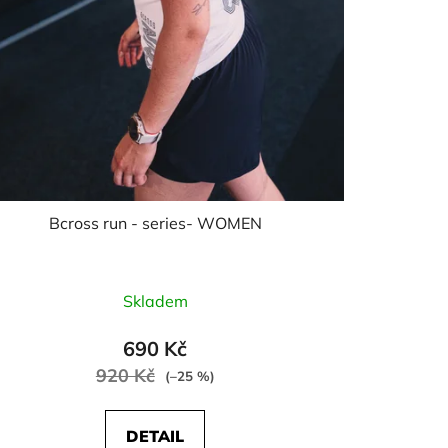
Bcross run - series- WOMEN
Skladem
690 Kč
920 Kč
(–25 %)
DETAIL