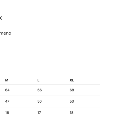
á)
ramena