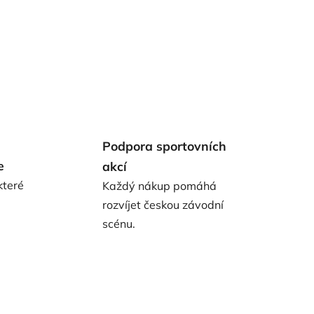
Podpora sportovních
e
akcí
které
Každý nákup pomáhá
rozvíjet českou závodní
scénu.