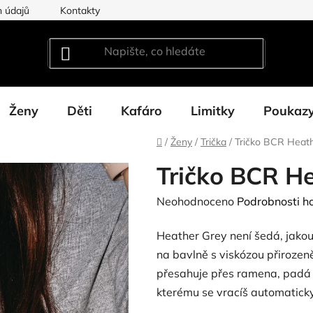
 údajů
Kontakty
Ženy
Děti
Kafáro
Limitky
Poukaz
Domů
/
Ženy
/
Trička
/
Tričko BCR Heat
Tričko BCR H
Průměrné
Neohodnoceno
Podrobnosti h
hodnocení
Heather Grey není šedá, jakou
produktu
na bavlně s viskózou přirozen
je
přesahuje přes ramena, padá v
0,0
kterému se vracíš automaticky
z