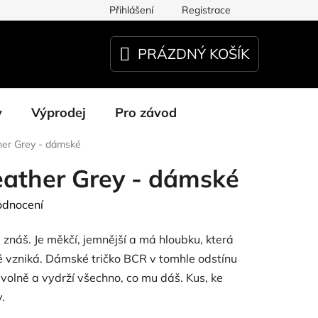
Přihlášení
Registrace
PRÁZDNÝ KOŠÍK
NÁKUPNÍ
KOŠÍK
y
Výprodej
Pro závod
her Grey - dámské
eather Grey - dámské
odnocení
 znáš. Je měkčí, jemnější a má hloubku, která
ě vzniká. Dámské tričko BCR v tomhle odstínu
olně a vydrží všechno, co mu dáš. Kus, ke
.