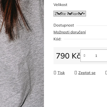
5
Velikost
hvězdiček.
Dostupnost
Možnosti doručení
Kód:
790 Kč
Měrná cena:
Tisk
Zeptat se