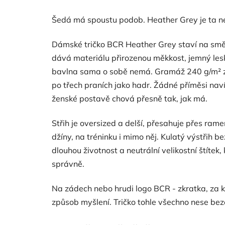
Šedá má spoustu podob. Heather Grey je ta ne
Dámské tričko BCR Heather Grey staví na smě
dává materiálu přirozenou měkkost, jemný lesk
bavlna sama o sobě nemá. Gramáž 240 g/m² zaji
po třech praních jako hadr. Žádné příměsi nav
ženské postavě chová přesně tak, jak má.
Střih je oversized a delší, přesahuje přes rame
džíny, na tréninku i mimo něj. Kulatý výstřih b
dlouhou životnost a neutrální velikostní štítek,
správně.
Na zádech nebo hrudi logo BCR - zkratka, za 
způsob myšlení. Tričko tohle všechno nese beze