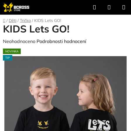
Přejít
Hledat
NÁKUP
na
KOŠÍK
obsah
Domů
/
Děti
/
Trička
/
KIDS Lets GO!
KIDS Lets GO!
Průměrné
Neohodnoceno
Podrobnosti hodnocení
hodnocení
NOVINKA
produktu
TIP
je
0,0
z
5
hvězdiček.