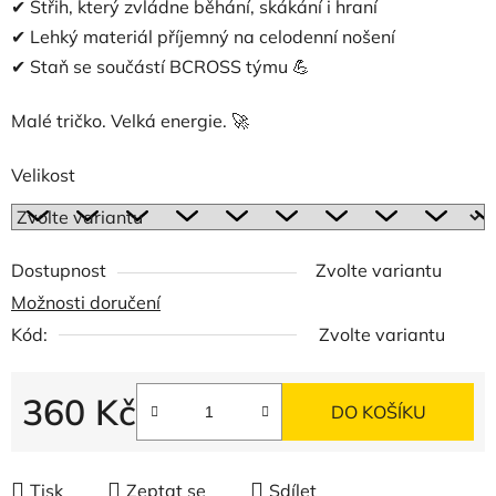
✔ Střih, který zvládne běhání, skákání i hraní
✔ Lehký materiál příjemný na celodenní nošení
✔ Staň se součástí BCROSS týmu 💪
Malé tričko. Velká energie. 🚀
Velikost
Dostupnost
Zvolte variantu
Možnosti doručení
Kód:
Zvolte variantu
360 Kč
DO KOŠÍKU
Měrná cena:
Tisk
Zeptat se
Sdílet