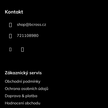
Z
á
Kontakt
p
a
shop
@
bcross.cz
t
í
721108980
Zákaznický servis
Obchodní podmínky
Ochrana osobních údajů
Doprava & platba
Hodnocení obchodu