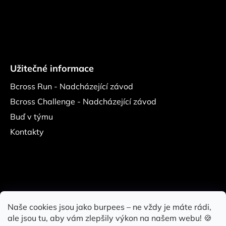
Užitečné informace
Bcross Run - Nadcházející závod
Bcross Challenge - Nadcházející závod
Buď v týmu
Kontakty
Naše cookies jsou jako burpees – ne vždy je máte rádi,
ale jsou tu, aby vám zlepšily výkon na našem webu! 🍪