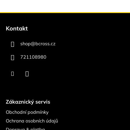
Z
á
Kontakt
p
a
shop
@
bcross.cz
t
í
721108980
Zákaznický servis
Obchodní podmínky
Ochrana osobních údajů
Doprava & platba