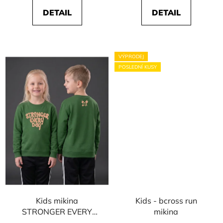
DETAIL
DETAIL
VÝPRODEJ
POSLEDNÍ KUSY
Kids mikina
Kids - bcross run
STRONGER EVERY
mikina
DAY - zelená