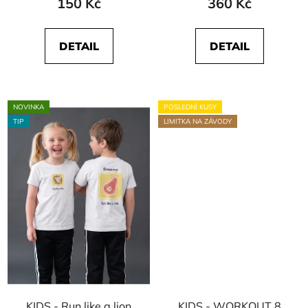
150 Kč
360 Kč
DETAIL
DETAIL
NOVINKA
POSLEDNÍ KUSY
TIP
LIMITKA NA ZÁVODY
KIDS - Run like a lion
KIDS - WORKOUT 8