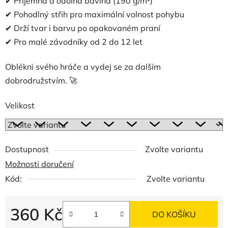
✔ Příjemná a odolná bavlna (190 g/m²)
✔ Pohodlný střih pro maximální volnost pohybu
✔ Drží tvar i barvu po opakovaném praní
✔ Pro malé závodníky od 2 do 12 let
Oblékni svého hráče a vydej se za dalším
dobrodružstvím. 🚀
Velikost
Dostupnost
Zvolte variantu
Možnosti doručení
Kód:
Zvolte variantu
360 Kč
DO KOŠÍKU