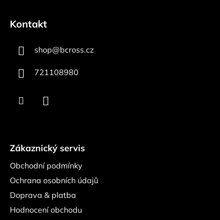
Z
á
Kontakt
p
a
shop
@
bcross.cz
t
í
721108980
Zákaznický servis
Obchodní podmínky
Ochrana osobních údajů
Doprava & platba
Hodnocení obchodu