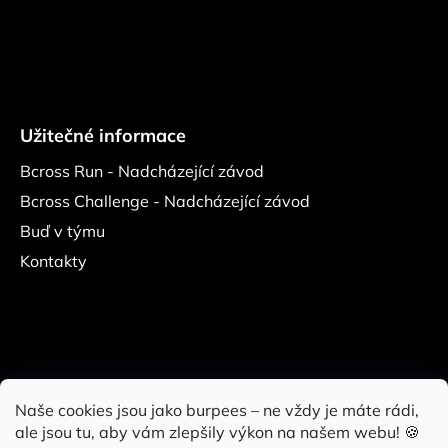
Užitečné informace
Bcross Run - Nadcházející závod
Bcross Challenge - Nadcházející závod
Buď v týmu
Kontakty
Naše cookies jsou jako burpees – ne vždy je máte rádi,
ale jsou tu, aby vám zlepšily výkon na našem webu! 🍪