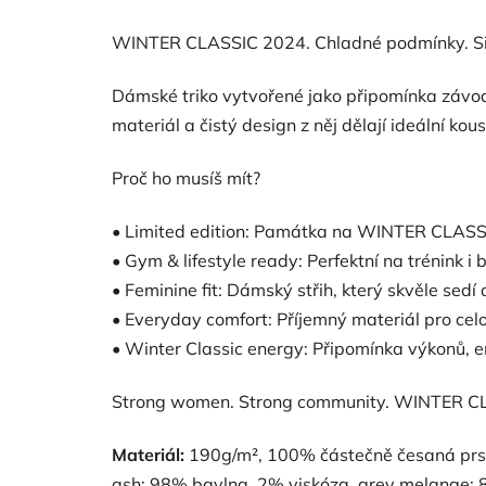
WINTER CLASSIC 2024. Chladné podmínky. Sil
Dámské triko vytvořené jako připomínka závo
materiál a čistý design z něj dělají ideální k
Proč ho musíš mít?
• Limited edition: Památka na WINTER CLASS
• Gym & lifestyle ready: Perfektní na trénink i 
• Feminine fit: Dámský střih, který skvěle sed
• Everyday comfort: Příjemný materiál pro cel
• Winter Classic energy: Připomínka výkonů, 
Strong women. Strong community. WINTER CL
Materiál:
190g/m², 100% částečně česaná prs
ash: 98% bavlna, 2% viskóza, grey melange: