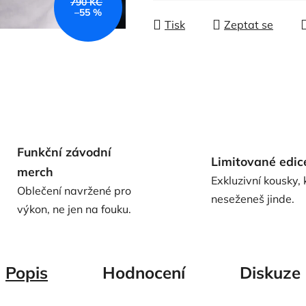
790 KČ
Měrná cena:
–55 %
Tisk
Zeptat se
Funkční závodní
Limitované edic
merch
Exkluzivní kousky, 
Oblečení navržené pro
neseženeš jinde.
výkon, ne jen na fouku.
Popis
Hodnocení
Diskuze