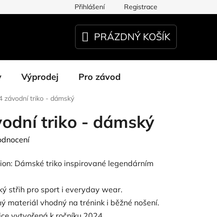
Přihlášení
Registrace
PRÁZDNÝ KOŠÍK
NÁKUPNÍ
KOŠÍK
y
Výprodej
Pro závod
 závodní triko - dámský
odní triko - dámský
odnocení
on: Dámské triko inspirované legendárním
ý střih pro sport i everyday wear.
ný materiál vhodný na trénink i běžné nošení.
dice vytvořená k ročníku 2024.