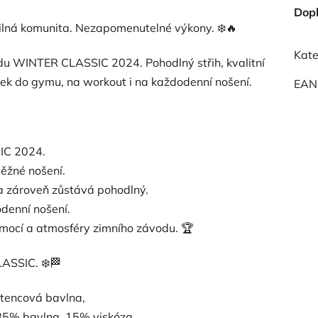
Dop
ná komunita. Nezapomenutelné výkony. ❄️🔥
Kate
du WINTER CLASSIC 2024. Pohodlný střih, kvalitní
ousek do gymu, na workout i na každodenní nošení.
EAN
IC 2024.
běžné nošení.
í a zároveň zůstává pohodlný.
odenní nošení.
emocí a atmosféry zimního závodu. 🏆
ASSIC. ❄️🏁
tencová bavlna,
 85% bavlna, 15% viskóza