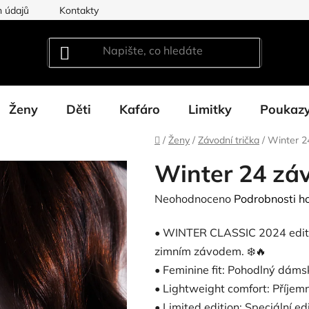
 údajů
Kontakty
Ženy
Děti
Kafáro
Limitky
Poukaz
Domů
/
Ženy
/
Závodní trička
/
Winter 24
Winter 24 záv
Průměrné
Neohodnoceno
Podrobnosti h
hodnocení
• WINTER CLASSIC 2024 editi
produktu
zimním závodem. ❄️🔥
je
• Feminine fit: Pohodlný dámsk
0,0
• Lightweight comfort: Příjem
z
• Limited edition: Speciální e