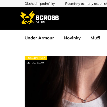
Přejít
Obchodní podmínky
Podmínky ochrany osobních
na
obsah
Under Armour
Novinky
Muži
POSLEDNÍ KUSY
BCROSS SLEVA