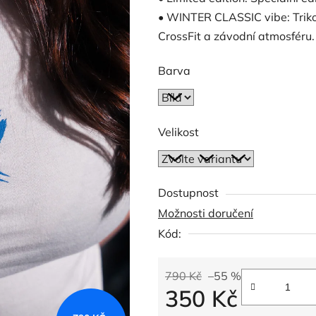
5
• WINTER CLASSIC vibe: Triko p
hvězdiček.
CrossFit a závodní atmosféru.
Barva
Velikost
Dostupnost
Možnosti doručení
Kód:
790 Kč
–55 %
350 Kč